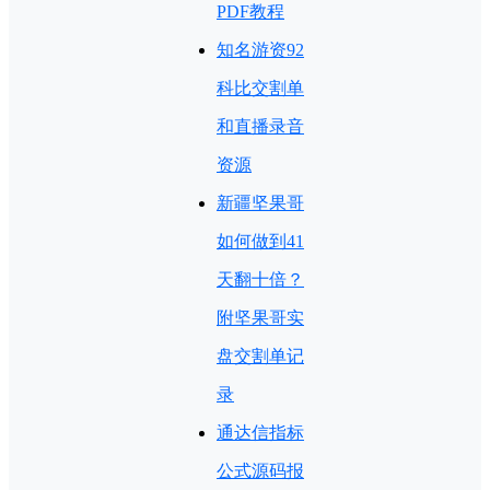
PDF教程
知名游资92
科比交割单
和直播录音
资源
新疆坚果哥
如何做到41
天翻十倍？
附坚果哥实
盘交割单记
录
通达信指标
公式源码报