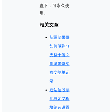
盘下，可永久使
用。
相关文章
新疆坚果哥
如何做到41
天翻十倍？
附坚果哥实
盘交割单记
录
通达信股票
池自定义板
块筛选设置