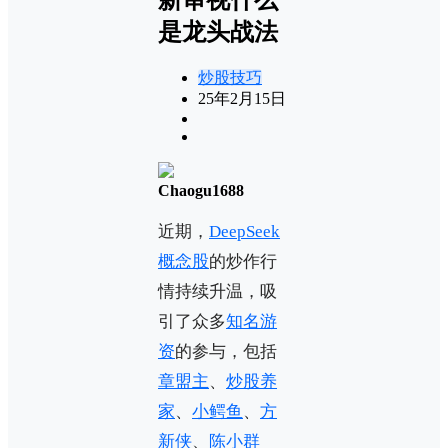
是龙头战法
炒股技巧
25年2月15日
Chaogu1688
近期，
DeepSeek
概念股
的炒作行
情持续升温，吸
引了众多
知名游
资
的参与，包括
章盟主
、
炒股养
家
、
小鳄鱼
、
方
新侠
、
陈小群