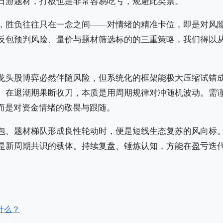
日游题材，打板也是非常容易吃亏，规避此类票。
，胜负往往只在一念之间——对情绪的精准卡位，即是对风
反包预判风险、量价与题材筛选标的的三重策略，我们得以
龙头股博弈必然伴随风险，但系统化的框架能极大压缩试错
、在退潮期果断收刀，本质是用周期规律对冲随机波动。需
，而是对资金情绪的敬畏与跟随。
包、题材梯队形成良性轮动时，便是短线生态复苏的风向标
是新周期共识的载体。持续复盘、锤炼认知，方能在盈亏迭
什么？