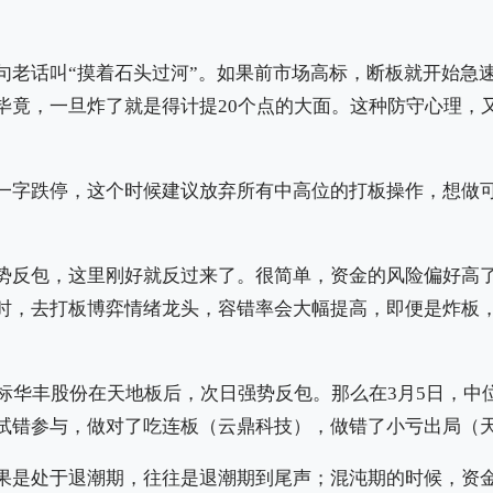
句老话叫“摸着石头过河”。如果前市场高标，断板就开始急
毕竟，一旦炸了就是得计提20个点的大面。这种防守心理，
一字跌停，这个时候建议放弃所有中高位的打板操作，想做
势反包，这里刚好就反过来了。很简单，资金的风险偏好高
时，去打板博弈情绪龙头，容错率会大幅提高，即便是炸板
高标华丰股份在天地板后，次日强势反包。那么在3月5日，中
试错参与，做对了吃连板（云鼎科技），做错了小亏出局（
果是处于退潮期，往往是退潮期到尾声；混沌期的时候，资