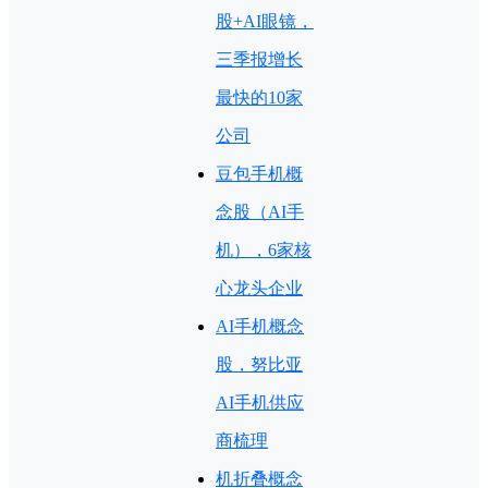
股+AI眼镜，
三季报增长
最快的10家
公司
豆包手机概
念股（AI手
机），6家核
心龙头企业
AI手机概念
股，努比亚
AI手机供应
商梳理
机折叠概念