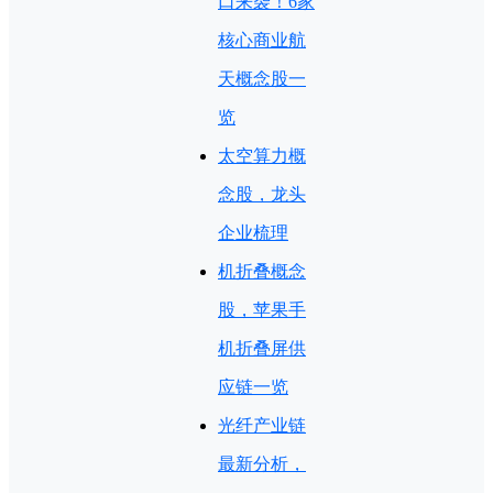
口来袭！6家
核心商业航
天概念股一
览
太空算力概
念股，龙头
企业梳理
机折叠概念
股，苹果手
机折叠屏供
应链一览
光纤产业链
最新分析，