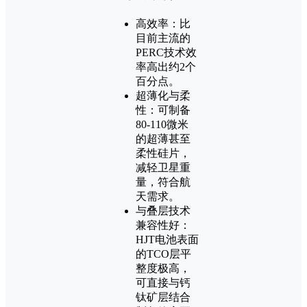
高效率：比
目前主流的
PERC技术效
率高出约2个
百分点。
超薄化与柔
性：可制备
80-110微米
的超薄甚至
柔性硅片，
减轻卫星重
量，符合航
天需求。
与叠层技术
兼容性好：
HJT电池表面
的TCO层平
整度极高，
可直接与钙
钛矿层结合