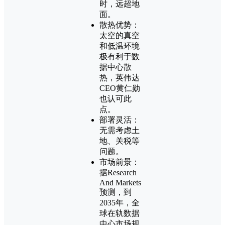
时，远超地
面。
散热优势：
太空的真空
和低温环境
极有利于数
据中心散
热，英伟达
CEO黄仁勋
也认可此
点。
部署灵活：
无需考虑土
地、关税等
问题。
市场前景：
据Research
And Markets
预测，到
2035年，全
球在轨数据
中心市场规