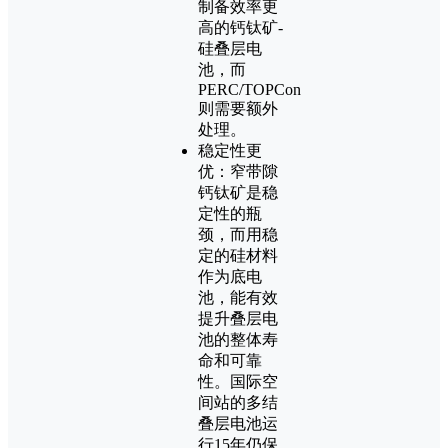
制备效率更
高的钙钛矿-
硅叠层电
池，而
PERC/TOPCon
则需要额外
处理。
稳定性更
优：窄带隙
钙钛矿是稳
定性的瓶
颈，而用稳
定的硅材料
作为底电
池，能有效
提升叠层电
池的整体寿
命和可靠
性。国际空
间站的多结
叠层电池运
行15年仍保