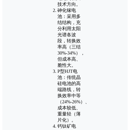
技术方向。
砷化镓电
池：采用多
结结构，充
分利用太阳
光谱各波
段，转换效
率高（三结
30%-34%），
但成本高、
脆性大。
P型HJT电
池：传统晶
硅电池的高
端路线，转
换效率中等
（24%-26%）、
成本较低、
重量轻（薄
片化）。
钙钛矿电