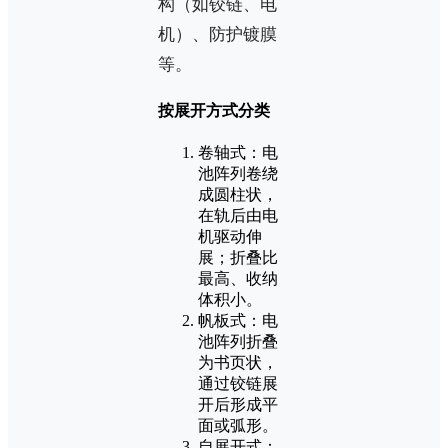
构（如铰链、电
机）、防护镀膜
等。
按展开方式分类
卷轴式：电
池阵列卷绕
成圆柱状，
在轨后由电
机驱动伸
展；折叠比
最高、收纳
体积小。
帆板式：电
池阵列折叠
为书页状，
通过铰链展
开后形成平
面或弧形。
自展开式：