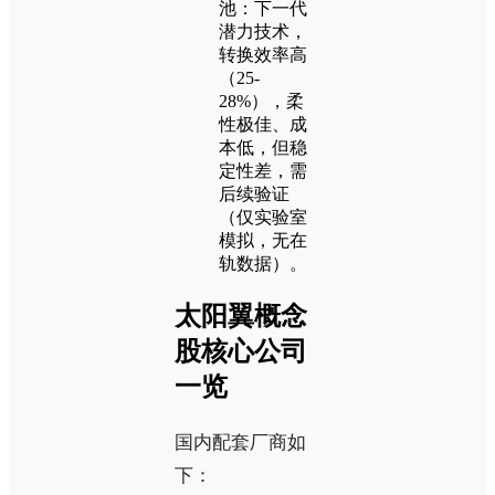
池：下一代
潜力技术，
转换效率高
（25-
28%），柔
性极佳、成
本低，但稳
定性差，需
后续验证
（仅实验室
模拟，无在
轨数据）。
太阳翼概念
股核心公司
一览
国内配套厂商如
下：