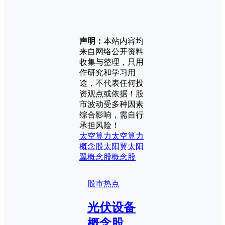
声明：
本站内容均
来自网络公开资料
收集与整理，只用
作研究和学习用
途，不代表任何投
资观点或依据！股
市波动受多种因素
综合影响，需自行
承担风险！
太空算力
太空算力
概念股
太阳翼
太阳
翼概念股
概念股
股市热点
光伏设备
概念股，