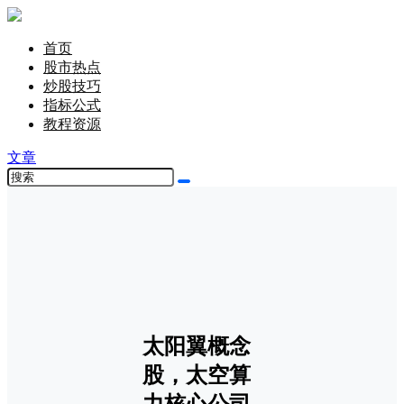
首页
股市热点
炒股技巧
指标公式
教程资源
文章
太阳翼概念
股，太空算
力核心公司