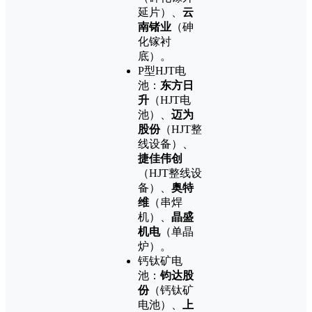
延片）、
云
南锗业
（砷
化镓衬
底）。
P型HJT电
池：
东方日
升
（HJT电
池）、
迈为
股份
（HJT整
线设备）、
捷佳伟创
（HJT整线设
备）、
奥特
维
（串焊
机）、
晶盛
机电
（单晶
炉）。
钙钛矿电
池：
钧达股
份
（钙钛矿
电池）、
上