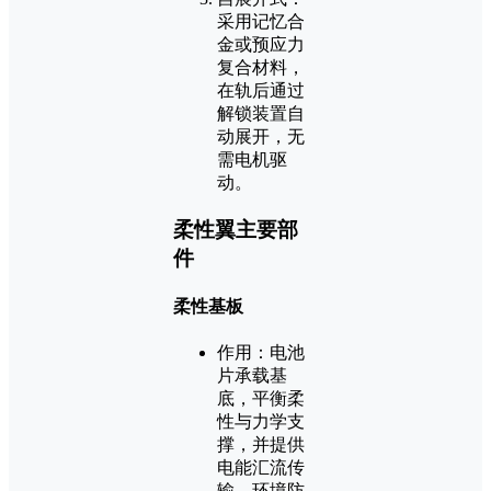
采用记忆合
金或预应力
复合材料，
在轨后通过
解锁装置自
动展开，无
需电机驱
动。
柔性翼主要部
件
柔性基板
作用：电池
片承载基
底，平衡柔
性与力学支
撑，并提供
电能汇流传
输、环境防