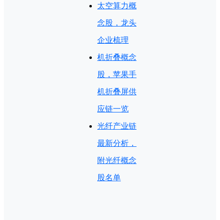
太空算力概
念股，龙头
企业梳理
机折叠概念
股，苹果手
机折叠屏供
应链一览
光纤产业链
最新分析，
附光纤概念
股名单