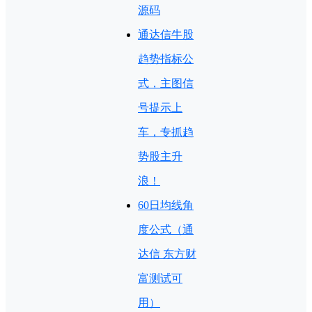
源码
通达信牛股
趋势指标公
式，主图信
号提示上
车，专抓趋
势股主升
浪！
60日均线角
度公式（通
达信 东方财
富测试可
用）