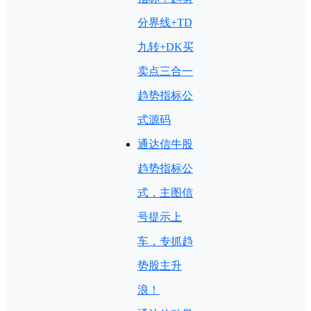
分界线+TD
九转+DK买
卖点三合一
趋势指标公
式源码
通达信牛股
趋势指标公
式，主图信
号提示上
车，专抓趋
势股主升
浪！