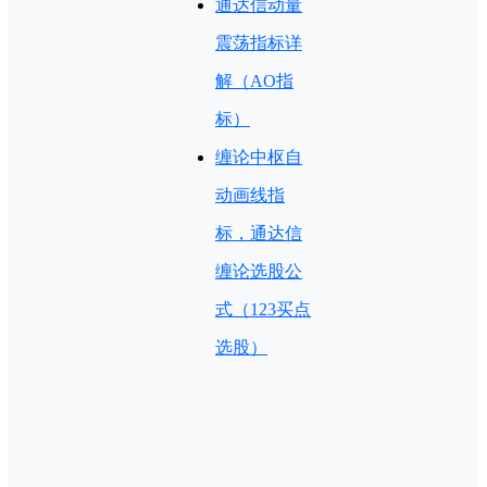
通达信动量
震荡指标详
解（AO指
标）
缠论中枢自
动画线指
标，通达信
缠论选股公
式（123买点
选股）