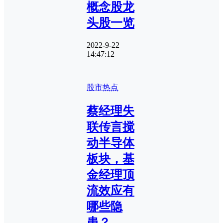
概念股龙
头股一览
2022-9-22
14:47:12
股市热点
蔡经理失
联传言搅
动半导体
板块，基
金经理顶
流效应有
哪些隐
患？