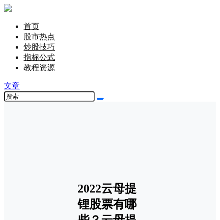
首页
股市热点
炒股技巧
指标公式
教程资源
文章
2022云母提
锂股票有哪
些？云母提