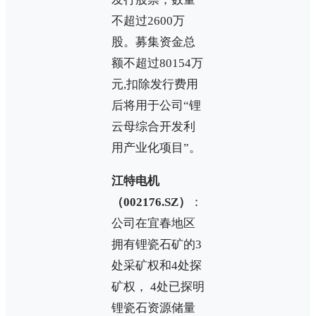
不超过2600万
股。募集资金总
额不超过80154万
元,扣除发行费用
后将用于公司“锂
云母综合开发利
用产业化项目”。
江特电机
（002176.SZ）
：
公司在宜春地区
拥有锂瓷石矿的3
处采矿权和4处探
矿权， 4处已探明
锂瓷石资源储量