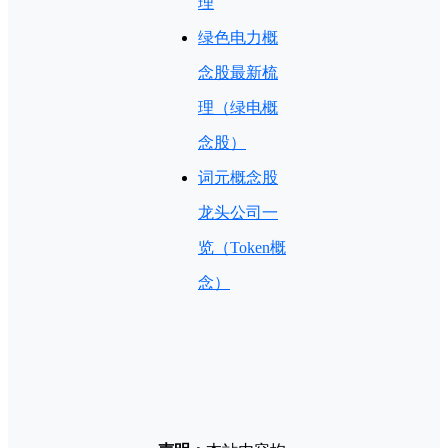
理
绿色电力概
念股最新梳
理（绿电概
念股）
词元概念股
龙头公司一
览（Token概
念）