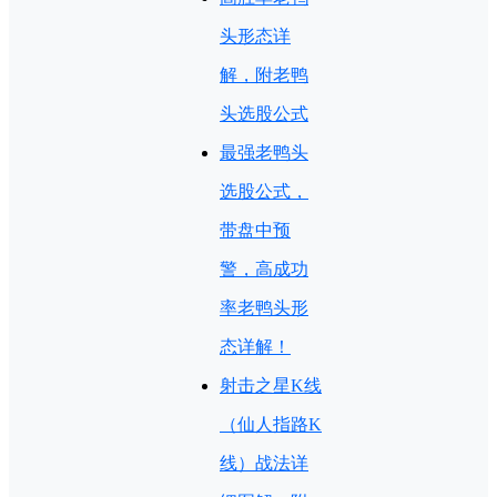
头形态详
解，附老鸭
头选股公式
最强老鸭头
选股公式，
带盘中预
警，高成功
率老鸭头形
态详解！
射击之星K线
（仙人指路K
线）战法详