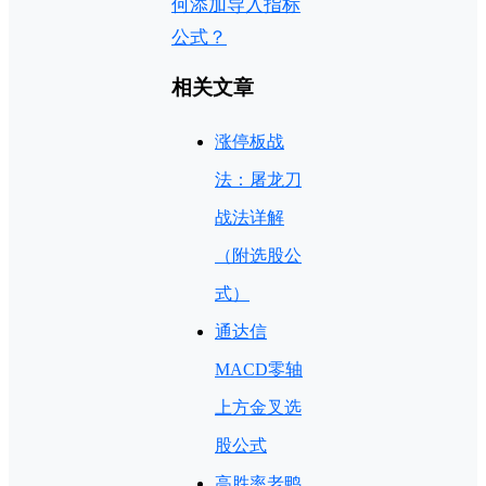
何添加导入指标
公式？
相关文章
涨停板战
法：屠龙刀
战法详解
（附选股公
式）
通达信
MACD零轴
上方金叉选
股公式
高胜率老鸭