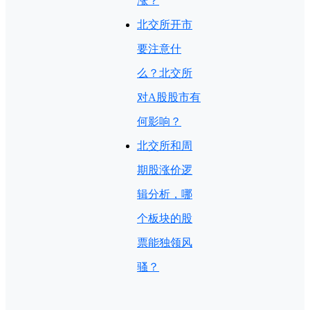
涨？
北交所开市
要注意什
么？北交所
对A股股市有
何影响？
北交所和周
期股涨价逻
辑分析，哪
个板块的股
票能独领风
骚？