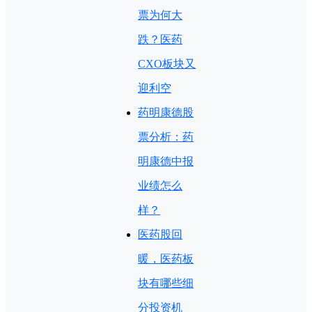
票为何大
跌？医药
CXO板块又
迎利空
药明康德股
票分析：药
明康德中报
业绩怎么
样？
医药股回
暖，医药板
块有哪些细
分投资机