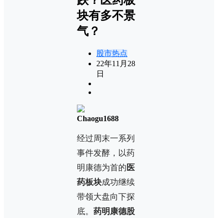
块有多不景
气？
股市热点
22年11月28
日
Chaogu1688
经过周末一系列
事件发酵，以药
明康德为首的
医
药板块
成功继续
带领大盘向下探
底。
药明康德股