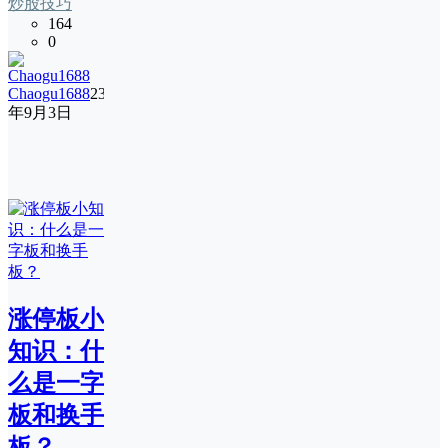
炒股技巧
164
0
Chaogu1688
23
年9月3日
涨停板小
知识：什
么是一字
板和换手
板？