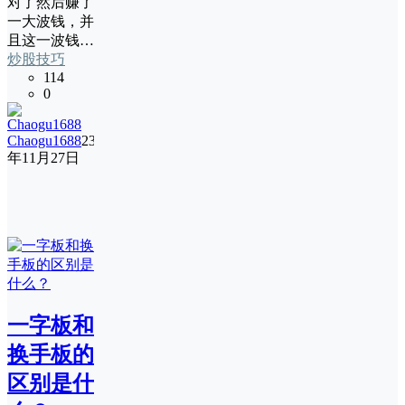
对了然后赚了
一大波钱，并
且这一波钱…
炒股技巧
114
0
Chaogu1688
23
年11月27日
一字板和
换手板的
区别是什