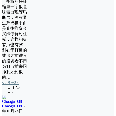
一字板的特征
缩量一字板意
味着出现筹码
断层，没有通
过筹码换手而
是直接靠资金
买涨停价封住
板，这样的板
有力也有弊，
利在于打板的
或者之前进入
的投资者不用
为11点前来回
挣扎才封板
的…
炒股技巧
1.5k
0
Chaogu1688
23
年10月24日