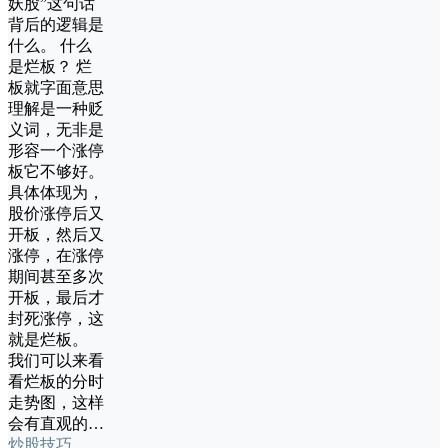
妖股”这句话
背后的逻辑是
什么。 什么
是烂板？ 烂
板就字面意思
理解是一种贬
义词，无非是
形容一个涨停
板它不够好。
具体体现为，
股价涨停后又
开板，然后又
涨停，在涨停
期间甚至多次
开板，最后才
封死涨停，这
就是烂板。
我们可以来看
看烂板的分时
走势图，这样
会有直观的…
炒股技巧