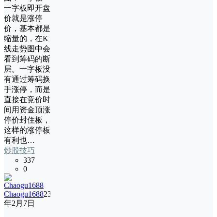
一字板即开盘
价就是涨停
价，基本都是
缩量的，在K
线走势图中会
看到筹码的断
层。一字板没
有通过筹码换
手涨停，而是
直接在竞价时
间用资金顶涨
停价封住板，
这样的涨停板
有利也…
炒股技巧
337
0
Chaogu1688
23
年2月7日