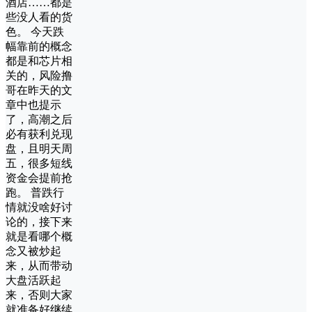
酒店……都是
些没人看的货
色。 今天跌
幅靠前的概念
都是和芯片相
关的，风险撸
哥在昨天的文
章中也提示
了，高潮之后
必有获利兑现
盘，且明天周
五，很多短线
资金会提前抢
跑。 普跌行
情就没啥好讨
论的，接下来
就是看哪个概
念又被炒起
来，从而带动
大盘活跃起
来，否则大家
就准备好继续