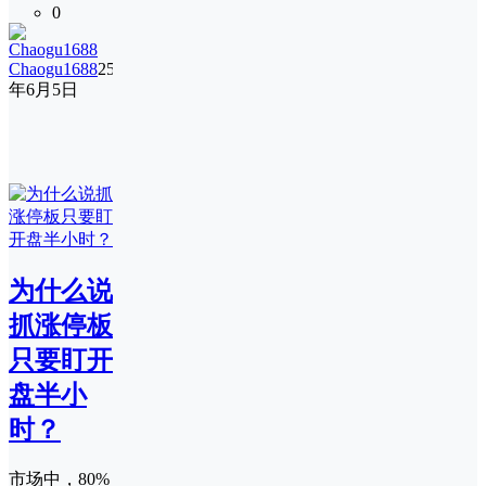
0
Chaogu1688
25
年6月5日
为什么说
抓涨停板
只要盯开
盘半小
时？
市场中，80%