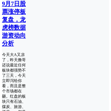
9月7日股
票涨停板
复盘，龙
虎榜数据
游资动向
分析
今天大A又凉
了，昨天撸哥
还说最近任何
板块都强势不
了三天，今天
立即泻给你
看，而且是整
个市场都在
砸。红盘的板
块只有石油、
煤炭、旅游、