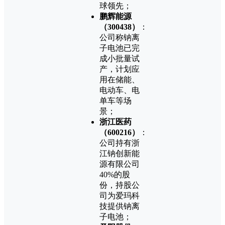
球领先；
鹏辉能源
（300438）
：
公司称钠离
子电池已完
成小批量试
产，计划应
用在储能、
电动车、电
单车等场
景；
浙江医药
（600216）
：
公司持有浙
江钠创新能
源有限公司
40%的股
份，持股公
司为爱玛科
技提供钠离
子电池；