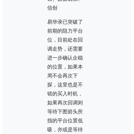
信创
易华录已突破了
前期的阻力平台
位，目前处在回
调走势，还需要
进一步确认企稳
的位置，如果本
周不会再次下
探，这里也是不
错的买入时机，
如果再次回调则
等待下图箭头所
指的平台位置低
吸，亦或是等待