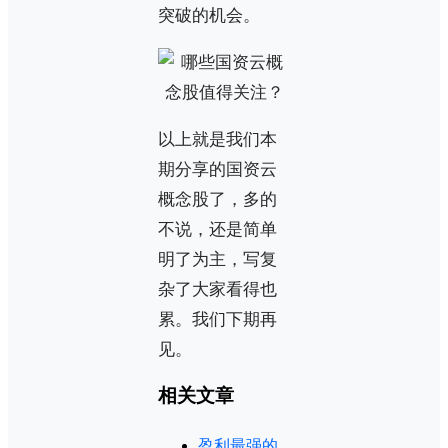
突破的机会。
以上就是我们本
期分享的国资云
概念股了，多的
不说，还是简单
明了为主，写复
杂了大家看得也
累。我们下期再
见。
相关文章
盈利最强的