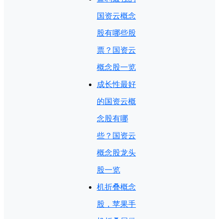
国资云概念
股有哪些股
票？国资云
概念股一览
成长性最好
的国资云概
念股有哪
些？国资云
概念股龙头
股一览
机折叠概念
股，苹果手