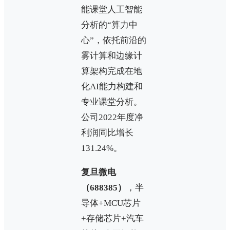
能课堂人工智能
分析的“算力中
心”，依托前沿的
雾计算和边缘计
算架构完成在地
化AI能力构建和
专业课堂分析。
公司2022年度净
利润同比增长
131.24%。
复旦微电
（688385）
，半
导体+MCU芯片
+存储芯片+汽车