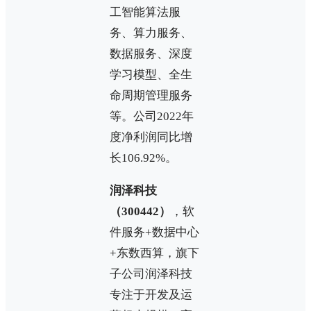
工智能算法服
务、算力服务、
数据服务、深度
学习模型、全生
命周期管理服务
等。公司2022年
度净利润同比增
长106.92%。
润泽科技
（300442）
，软
件服务+数据中心
+东数西算，旗下
子公司润泽科技
专注于开发及运