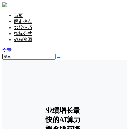
首页
股市热点
炒股技巧
指标公式
教程资源
文章
业绩增长最
快的AI算力
概念股有哪