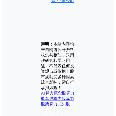
宗的5家公司
声明：
本站内容均
来自网络公开资料
收集与整理，只用
作研究和学习用
途，不代表任何投
资观点或依据！股
市波动受多种因素
综合影响，需自行
承担风险！
AI算力
概念股
算力
概念股
算力股
算力
股票
算力龙头股