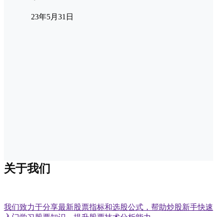
23年5月31日
关于我们
我们致力于分享最新股票指标和选股公式，帮助炒股新手快速