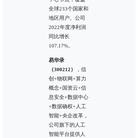
全球233个国家和
地区用户。公司
2022年度净利润
同比增长
107.17%。
易华录
（300212）
，信
创+物联网+算力
概念+国资云+信
息安全+数据中心
+数据确权+人工
智能+央企改革，
公司旗下的人工
智能平台提供人