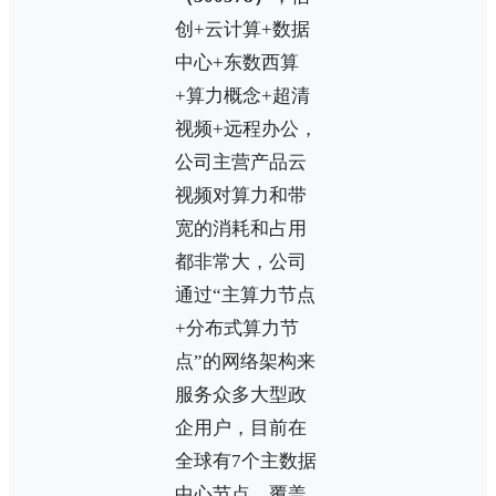
创+云计算+数据
中心+东数西算
+算力概念+超清
视频+远程办公，
公司主营产品云
视频对算力和带
宽的消耗和占用
都非常大，公司
通过“主算力节点
+分布式算力节
点”的网络架构来
服务众多大型政
企用户，目前在
全球有7个主数据
中心节点，覆盖