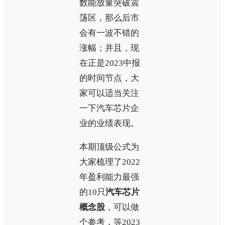
数能放量突破震
荡区，那么后市
会有一波不错的
涨幅；并且，现
在正是2023中报
的时间节点，大
家可以适当关注
一下汽车芯片企
业的业绩表现。
本期顶级公式为
大家梳理了2022
年盈利能力最强
的10只
汽车芯片
概念股
，可以做
个参考，等2023