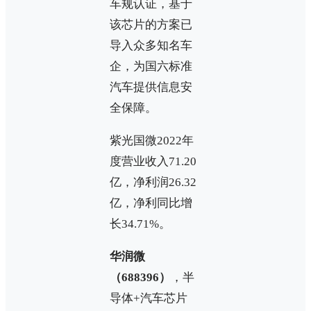
车规认证，基于
该芯片的方案已
导入众多知名车
企，为国六标准
汽车提供信息安
全保障。
紫光国微2022年
度营业收入71.20
亿，净利润26.32
亿，净利同比增
长34.71%。
华润微
（688396）
，半
导体+汽车芯片