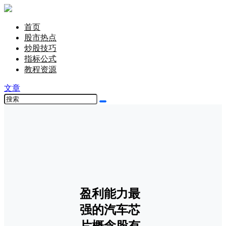
首页
股市热点
炒股技巧
指标公式
教程资源
文章
盈利能力最
强的汽车芯
片概念股有