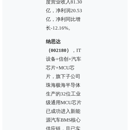
度营业收入81.30
亿，净利润20.53
亿，净利同比增
长-12.16%。
纳思达
（002180）
，IT
设备+信创+汽车
芯片+MCU芯
片，旗下子公司
珠海极海半导体
生产的32位工业
级通用MCU芯片
已成功进入新能
源汽车BMS核心
供应链，且已实