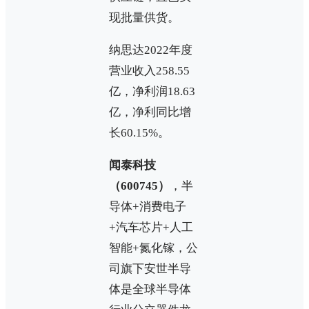
现批量供货。
纳思达2022年度
营业收入258.55
亿，净利润18.63
亿，净利同比增
长60.15%。
闻泰科技
（600745）
，半
导体+消费电子
+汽车芯片+人工
智能+氮化镓，公
司旗下安世半导
体是全球半导体