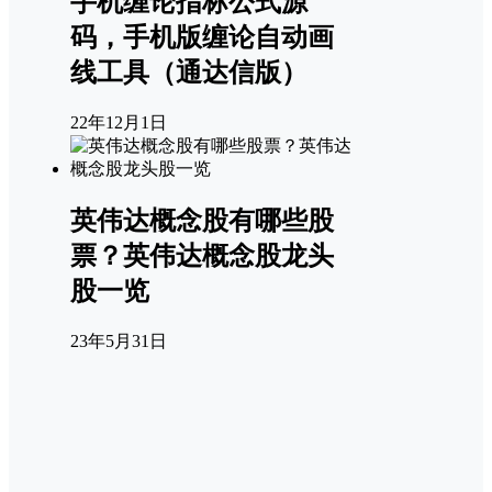
手机缠论指标公式源
码，手机版缠论自动画
线工具（通达信版）
22年12月1日
英伟达概念股有哪些股
票？英伟达概念股龙头
股一览
23年5月31日