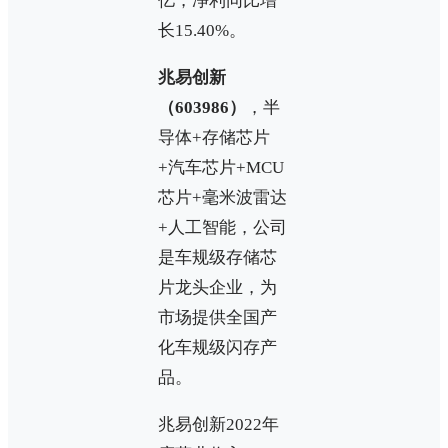
亿，净利同比增
长15.40%。
兆易创新
（603986）
，半
导体+存储芯片
+汽车芯片+MCU
芯片+毫米波雷达
+人工智能，公司
是车规级存储芯
片龙头企业，为
市场提供全国产
化车规级闪存产
品。
兆易创新2022年