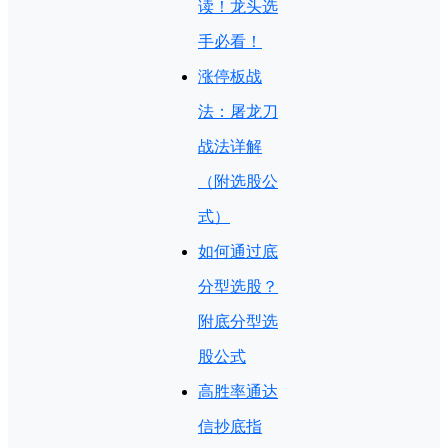
读！龙头选
手必看！
涨停板战
法：屠龙刀
战法详解
（附选股公
式）
如何通过底
分型选股？
附底分型选
股公式
高胜率通达
信抄底指