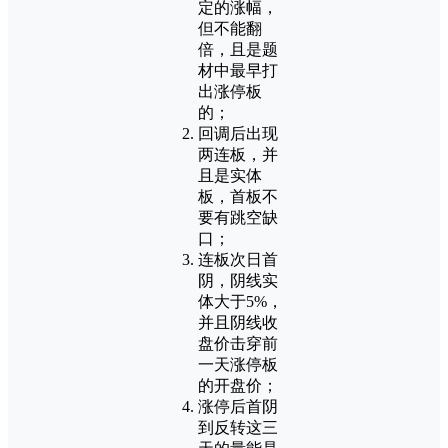
定的涨幅，
但不能翻
倍，且是题
材中最早打
出涨停板
的；
回调后出现
两连板，并
且是实体
板，首板不
要有跳空缺
口；
连板次日首
阴，阴线实
体大于5%，
并且阴线收
盘价击穿前
一天涨停板
的开盘价；
涨停后首阴
到反转这三