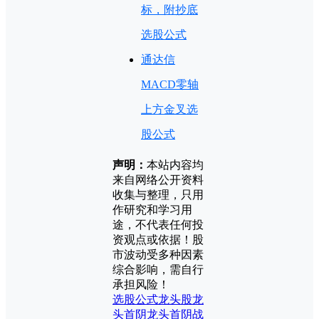
标，附抄底
选股公式
通达信
MACD零轴
上方金叉选
股公式
声明：
本站内容均
来自网络公开资料
收集与整理，只用
作研究和学习用
途，不代表任何投
资观点或依据！股
市波动受多种因素
综合影响，需自行
承担风险！
选股公式
龙头股
龙
头首阴
龙头首阴战