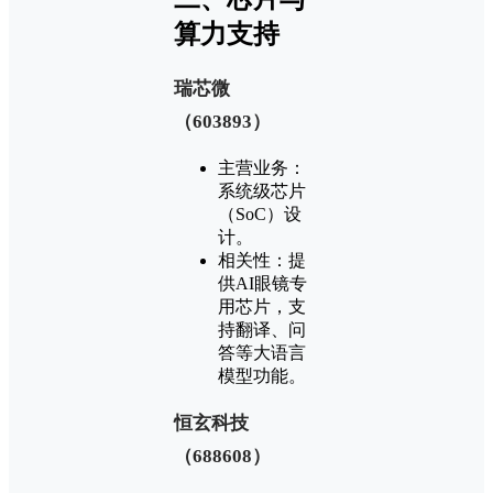
算力支持‌
‌瑞芯微
（603893）‌
‌主营业务‌：
系统级芯片
（SoC）设
计‌。
‌相关性‌：提
供AI眼镜专
用芯片，支
持翻译、问
答等大语言
模型功能‌。
‌恒玄科技
（688608）‌