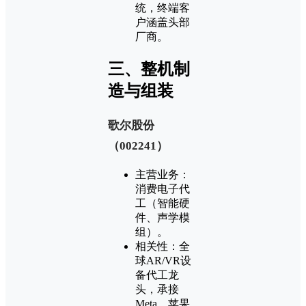
统，终端客
户涵盖头部
厂商‌。
‌三、整机制
造与组装‌
‌歌尔股份
（002241）‌
‌主营业务‌：
消费电子代
工（智能硬
件、声学模
组）‌。
‌相关性‌：全
球AR/VR设
备代工龙
头，承接
Meta、苹果