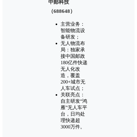
‌中邮科技
（688648）‌
主营业务：
智能物流设
备研发；
无人物流布
局：独家承
接中国邮政
180亿件快递
无人化改
造，覆盖
200+城市无
人车试点；
关联亮点：
自主研发“鸿
雁”无人车平
台，日均处
理快递超
3000万件。