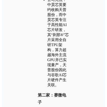
中昊芯英要
约收购天普
股份，而中
昊芯英专注
于高性能AI
芯片研发，
其“刹那®”芯
片采用全自
研TPU架
构，算力超
越海外主流
GPU并已实
现量产，天
普股份因此
与谷歌AI芯
片硬件产生
关联。
第二家：赛微电
子