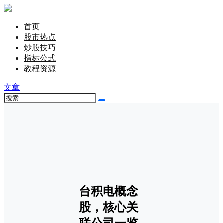
首页
股市热点
炒股技巧
指标公式
教程资源
文章
台积电概念
股，核心关
联公司一览