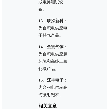
成电路测试设
备。
13、联泓新科
：
为台积电供应电
子特气产品。
14、金宏气体
：
为台积电供应超
纯氢和高纯二氧
化碳产品。
15、江丰电子
：
为台积电供应高
纯溅射靶材。
相关文章