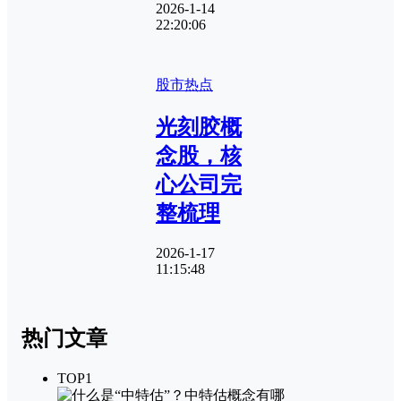
2026-1-14
22:20:06
股市热点
光刻胶概
念股，核
心公司完
整梳理
2026-1-17
11:15:48
热门文章
TOP1