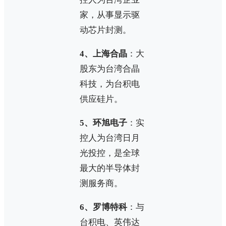
家，从事显示驱
动芯片封测。
4、上海合晶
：大
股东为台湾合晶
科技，为台积电
供应硅片。
5、环旭电子
：实
控人为台湾日月
光投控，是全球
最大的半导体封
测服务商。
6、罗博特科
：与
台积电、英伟达