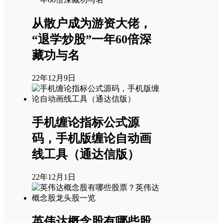
从散户成为游资大佬，
“退学炒股”一年60倍深
藏功与名
22年12月9日
手机缠论指标公式源
码，手机版缠论自动画
线工具（通达信版）
22年12月1日
英伟达概念股有哪些股