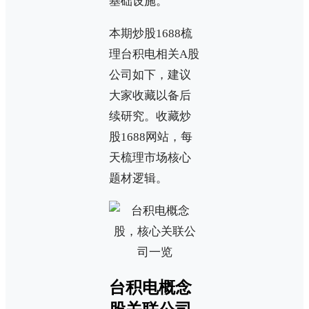
基础设施。
本期炒股1688梳
理台积电相关A股
公司如下，建议
大家收藏以备后
续研究。收藏炒
股1688网站，每
天梳理市场核心
题材逻辑。
台积电概念