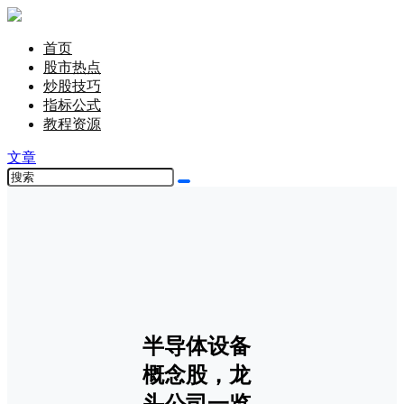
首页
股市热点
炒股技巧
指标公式
教程资源
文章
半导体设备
概念股，龙
头公司一览