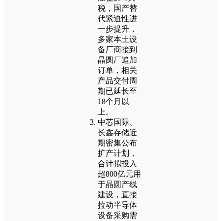
税，国产替
代紧迫性进
一步提升，
多家本土设
备厂商接到
晶圆厂追加
订单，相关
产品交付周
期已延长至
18个月以
上。
中芯国际、
长鑫存储近
期密集公布
扩产计划，
合计拟投入
超800亿元用
于晶圆产线
建设，直接
拉动半导体
设备采购需