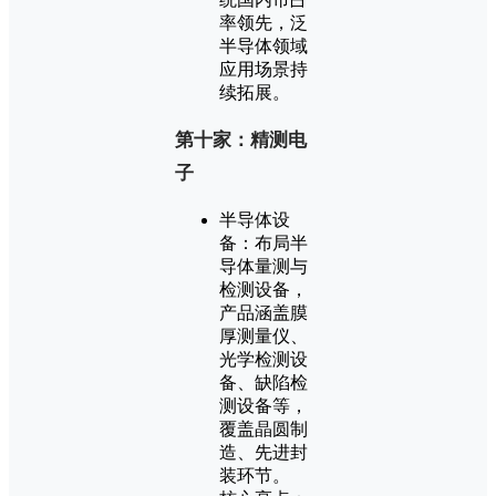
率领先，泛
半导体领域
应用场景持
续拓展。
第十家：精测电
子
半导体设
备：布局半
导体量测与
检测设备，
产品涵盖膜
厚测量仪、
光学检测设
备、缺陷检
测设备等，
覆盖晶圆制
造、先进封
装环节。