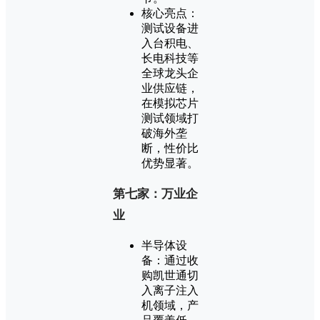
核心亮点：
测试设备进
入台积电、
长电科技等
全球龙头企
业供应链，
在模拟芯片
测试领域打
破海外垄
断，性价比
优势显著。
第七家：万业企
业
半导体设
备：通过收
购凯世通切
入离子注入
机领域，产