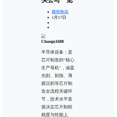
股市热点
1月17日
Chaogu1688
半导体设备：是
芯片制造的“核心
生产母机”，涵盖
光刻、刻蚀、薄
膜沉积等芯片制
造全流程关键环
节，技术水平直
接决定芯片制程
精度与性能上