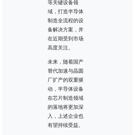
等关键设备领
域，打造半导体
制造全流程的设
备解决方案，并
在近期受到市场
高度关注。
未来，随着国产
替代加速与晶圆
厂扩产的双重驱
动，半导体设备
在芯片制造领域
的落地将更加深
入，上述企业也
有望持续受益。