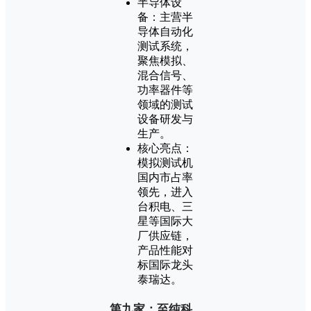
半导体设
备：主营半
导体自动化
测试系统，
聚焦模拟、
混合信号、
功率器件等
领域的测试
设备研发与
生产。
核心亮点：
模拟测试机
国内市占率
领先，进入
台积电、三
星等国际大
厂供应链，
产品性能对
标国际龙头
泰瑞达。
第九家：至纯科