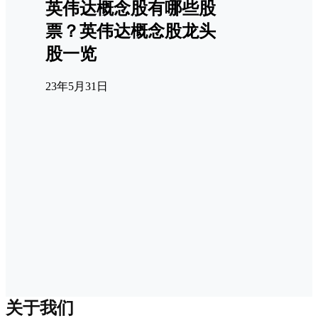
英伟达概念股有哪些股
票？英伟达概念股龙头
股一览
23年5月31日
关于我们