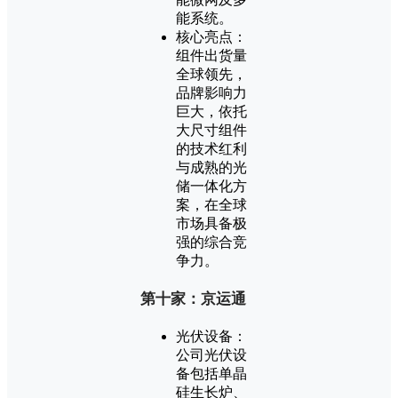
能系统。
核心亮点：
组件出货量
全球领先，
品牌影响力
巨大，依托
大尺寸组件
的技术红利
与成熟的光
储一体化方
案，在全球
市场具备极
强的综合竞
争力。
第十家：京运通
光伏设备：
公司光伏设
备包括单晶
硅生长炉、