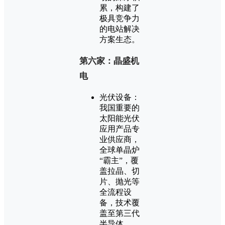
累，构建了
极具竞争力
的电站解决
方案生态。
第六家：晶盛机
电
光伏设备：
我国重要的
太阳能光伏
应用产品专
业供应商，
全球单晶炉
“霸主”，覆
盖拉晶、切
片、抛光等
全流程设
备，技术覆
盖至第三代
半导体。