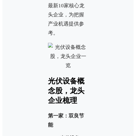
最新10家核心龙
头企业，为把握
产业机遇提供参
考。
光伏设备概
念股，龙头
企业梳理
第一家：双良节
能