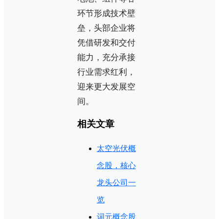
环节形成技术壁
垒，头部企业将
凭借研发和交付
能力，充分承接
行业需求红利，
迎来更大发展空
间。
相关文章
太空光伏概
念股，核心
龙头公司一
览
词元概念股