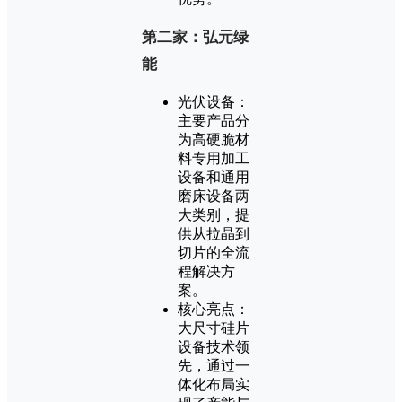
第二家：弘元绿
能
光伏设备：
主要产品分
为高硬脆材
料专用加工
设备和通用
磨床设备两
大类别，提
供从拉晶到
切片的全流
程解决方
案。
核心亮点：
大尺寸硅片
设备技术领
先，通过一
体化布局实