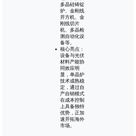
多晶硅铸锭
炉、金刚线
开方机、金
刚线切片
机、多晶检
测自动化设
备等。
核心亮点：
设备与光伏
材料产能协
同效应明
显，单晶炉
技术成熟稳
定，通过自
产自销模式
在成本控制
上具备独特
优势，正加
速开拓海外
市场。