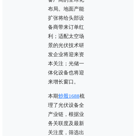
布局。地面产能
扩张将给头部设
备商带来订单红
利；适配太空场
景的光伏技术研
发企业将迎来资
本关注；光储一
体化设备也将迎
来增长窗口。
本期
炒股1688
梳
理了光伏设备全
产业链，根据业
务关联度及最新
关注度，筛选出