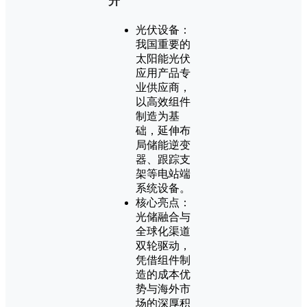
升
光伏设备：
我国重要的
太阳能光伏
应用产品专
业供应商，
以高效组件
制造为基
础，延伸布
局储能逆变
器、跟踪支
架等电站端
系统设备。
核心亮点：
光储融合与
全球化渠道
双轮驱动，
凭借组件制
造的成本优
势与海外市
场的深厚积