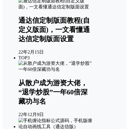
通达信定制版面教程(自
定义版面)，一文看懂通
达信定制版面设置
22年2月15日
TOP3
从散户成为游资大佬，
“退学炒股”一年60倍深
藏功与名
22年12月9日