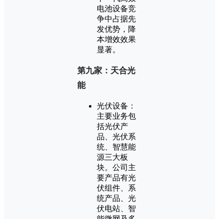
电池设备竞
争中占据先
发优势，降
本增效效果
显著。
第九家：天合光
能
光伏设备：
主要业务包
括光伏产
品、光伏系
统、智慧能
源三大板
块。公司主
要产品有光
伏组件、系
统产品、光
伏电站、智
能微网及多