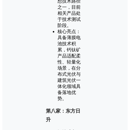
想技术路径
之一，目前
相关产品处
于技术测试
阶段。
核心亮点：
具备薄膜电
池技术积
累，钙钛矿
产品适配柔
性、轻量化
场景，在分
布式光伏与
建筑光伏一
体化领域具
备落地优
势。
第八家：东方日
升