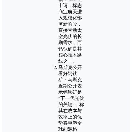
申请，标志
商业航天进
入规模化部
署新阶段，
直接带动太
空光伏的长
期需求，而
钙钛矿是其
核心技术路
线之一。
马斯克公开
看好钙钛
矿：马斯克
近期公开表
示钙钛矿是
“下一代光伏
的关键”，称
其在成本与
效率上的优
势将重塑全
球能源格