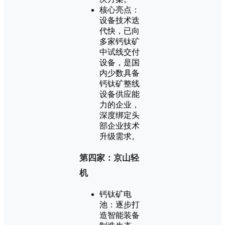
核心亮点：
设备技术迭
代快，已向
多家钙钛矿
中试线交付
设备，是国
内少数具备
钙钛矿整线
设备供应能
力的企业，
深度绑定头
部企业技术
升级需求。
第四家：京山轻
机
钙钛矿电
池：逐步打
造智能装备