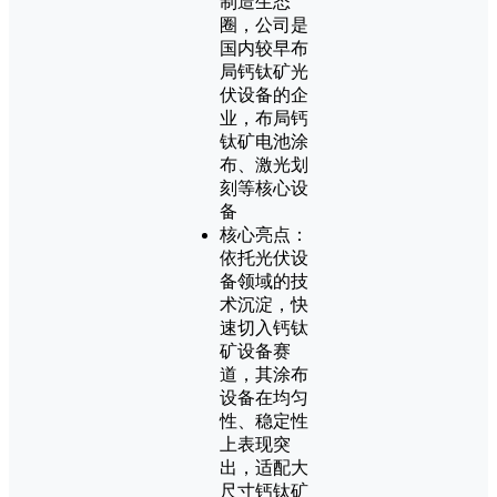
制造生态
圈，公司是
国内较早布
局钙钛矿光
伏设备的企
业，布局钙
钛矿电池涂
布、激光划
刻等核心设
备
核心亮点：
依托光伏设
备领域的技
术沉淀，快
速切入钙钛
矿设备赛
道，其涂布
设备在均匀
性、稳定性
上表现突
出，适配大
尺寸钙钛矿