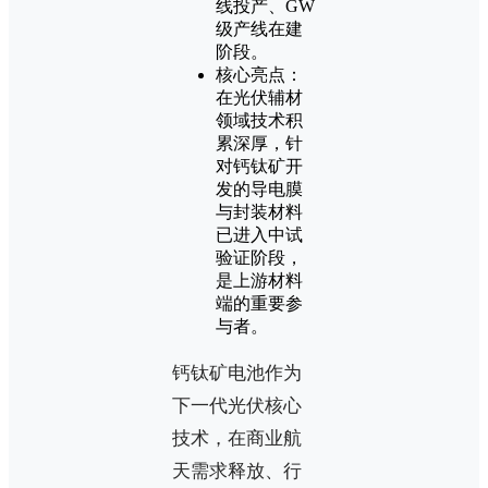
线投产、GW
级产线在建
阶段。
核心亮点：
在光伏辅材
领域技术积
累深厚，针
对钙钛矿开
发的导电膜
与封装材料
已进入中试
验证阶段，
是上游材料
端的重要参
与者。
钙钛矿电池作为
下一代光伏核心
技术，在商业航
天需求释放、行