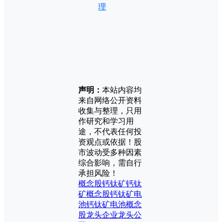
理
声明：
本站内容均
来自网络公开资料
收集与整理，只用
作研究和学习用
途，不代表任何投
资观点或依据！股
市波动受多种因素
综合影响，需自行
承担风险！
概念股
钙钛矿
钙钛
矿概念股
钙钛矿电
池
钙钛矿电池概念
股
龙头企业
龙头公