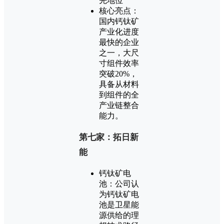
先地位
核心亮点：
国内钙钛矿
产业化进度
最快的企业
之一，大尺
寸组件效率
突破20%，
具备从材料
到组件的全
产业链整合
能力。
第七家：拓日新
能
钙钛矿电
池：公司认
为钙钛矿电
池是卫星能
源供给的理