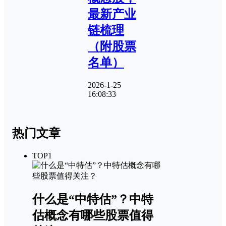
最新产业
链梳理
（附股票
名单）
2026-1-25
16:08:33
热门文章
TOP1
什么是“中特估”？中特
估概念有哪些股票值得