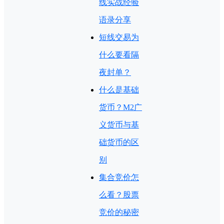
线实战经验
语录分享
短线交易为
什么要看隔
夜封单？
什么是基础
货币？M2广
义货币与基
础货币的区
别
集合竞价怎
么看？股票
竞价的秘密