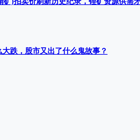
ara锂精矿)拍卖价刷新历史纪录，锂矿资源供需
么大跌，股市又出了什么鬼故事？