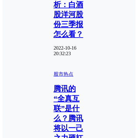
析：白酒
股洋河股
份三季报
怎么看？
2022-10-16
20:32:23
股市热点
腾讯的
“全真互
联”是什
么？腾讯
将以一己
之力硬扛