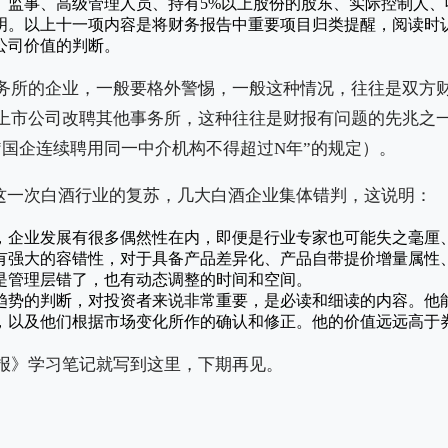
、监事、高级管理人员、持有5%以上股份的股东、实际控制人、
明。以上十一项内容是将财务报告中重要项目归类提醒，阅读时
公司价值的判断。
务所的企业，一般要格外警惕，一般这种情况，往往是双方
上市公司改聘其他事务所，这种往往是财报有问题的先兆之
“国企连续聘用同一中介机构不得超过N年”的规定）。
020这一次白酒行业的复苏，几大白酒企业集体错判，这说明：
，企业发展有很多偶然性在内，即便是行业专家也可能失之毫厘
有强大的容错性，对于具备产品差异化、产品自带提价增量属性
是管理层错了，也有动态调整的时间和空间。
趋势的判断，对投资者来说非常重要，是必读和细读的内容。他
，以及他们根据市场变化所作的确认和修正。他的价值远远高于
报》学习笔记就写到这里，下期再见。