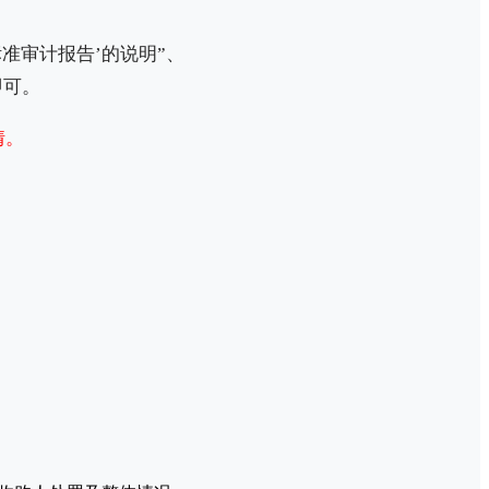
准审计报告’的说明”、
即可。
情。