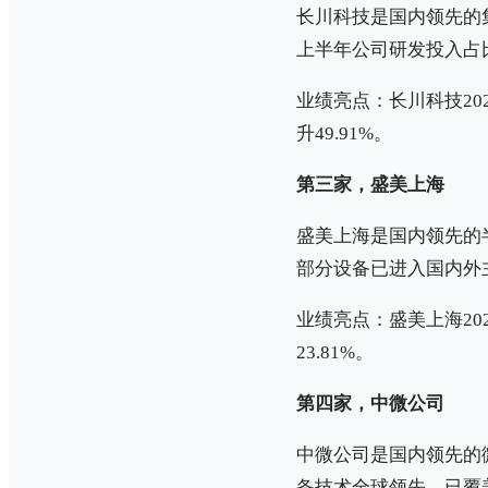
长川科技是国内领先的集
上半年公司研发投入占比
业绩亮点：长川科技202
升49.91%。
第三家，盛美上海
盛美上海是国内领先的
部分设备已进入国内外
业绩亮点：盛美上海202
23.81%。
第四家，中微公司
中微公司是国内领先的
备技术全球领先，已覆