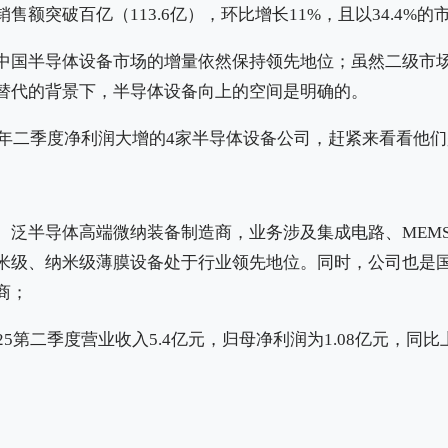
售额突破百亿（113.6亿），环比增长11%，且以34.4%
中国半导体设备市场的增量依然保持领先地位；虽然二级市
替代的背景下，半导体设备向上的空间是明确的。
25年二季度净利润大增的4家半导体设备公司，赶紧来看看他
、泛半导体高端微纳装备制造商，业务涉及集成电路、MEMS
米级、纳米级薄膜设备处于行业领先地位。同时，公司也是
商；
5第二季度营业收入‌5.4亿元，归母净利润为1.08亿元，同比上