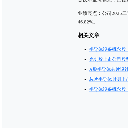
业绩亮点：公司2025二
46.82%。
相关文章
半导体设备概念股
光刻胶上市公司股
A股半导体芯片设
芯片半导体封测上
半导体设备概念股