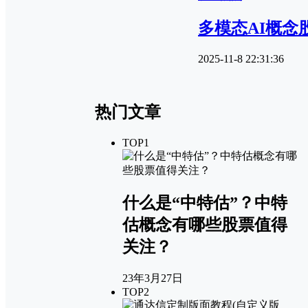
多模态AI概念
2025-11-8 22:31:36
热门文章
TOP1
什么是“中特估”？中特
估概念有哪些股票值得
关注？
23年3月27日
TOP2