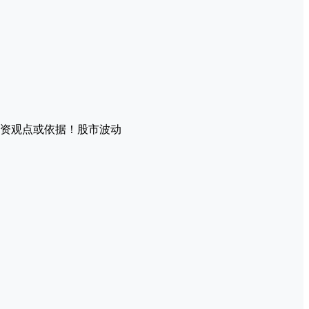
资观点或依据！股市波动