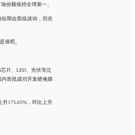
的市场份额保持全球第一。
场短期会面临波动，但在
们是谁吧。
芯片、LED、光伏等泛
国内首批成功开发硬掩膜
升175.65%，环比上升