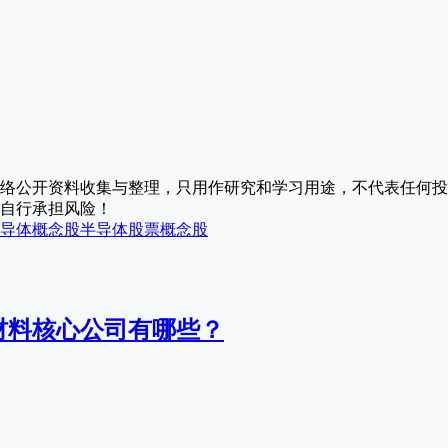
络公开资料收集与整理，只用作研究和学习用途，不代表任何投
自行承担风险！
导体概念股
半导体股票
概念股
材料核心公司有哪些？