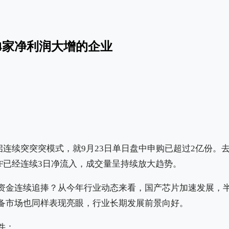
4家净利润大增的企业
启连续突突突模式，就9月23日单日盘中申购已超过2亿份。
TF已经连续3日净流入，成交量呈持续放大趋势。
资金连续追捧？从今年行业动态来看，国产芯片加速发展，
备市场也同样表现亮眼，行业长期发展前景向好。
件：