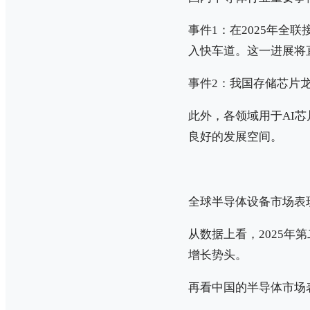
事件1：在2025年全
入快车道。这一进展将
事件2：我国存储芯片龙
此外，各领域用于AI
良好的发展空间。
全球半导体设备市场表
从数据上看，2025年
增长势头。
再看中国的半导体市场