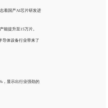
志着国产AI芯片研发进
产能提升至15万片。
半导体设备行业带来了
4%，显示出行业强劲的