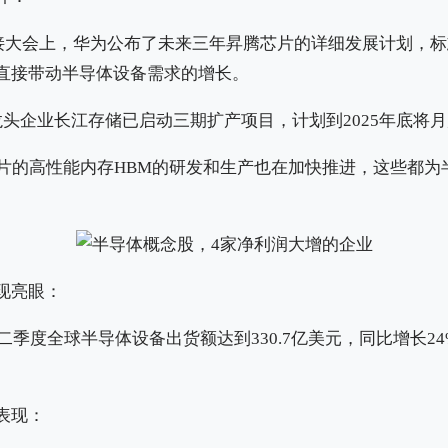
联接大会上，华为公布了未来三年昇腾芯片的详细发展计划，标
直接带动半导体设备需求的增长。
头企业长江存储已启动三期扩产项目，计划到2025年底将月
芯片的高性能内存HBM的研发和生产也在加快推进，这些都为
现亮眼：
第二季度全球半导体设备出货额达到330.7亿美元，同比增长2
表现：