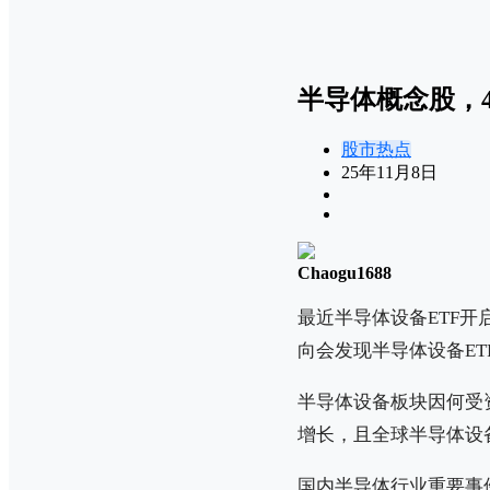
半导体概念股，
股市热点
25年11月8日
Chaogu1688
最近半导体设备ETF开
向会发现半导体设备E
半导体设备板块因何受
增长，且全球半导体设
国内半导体行业重要事