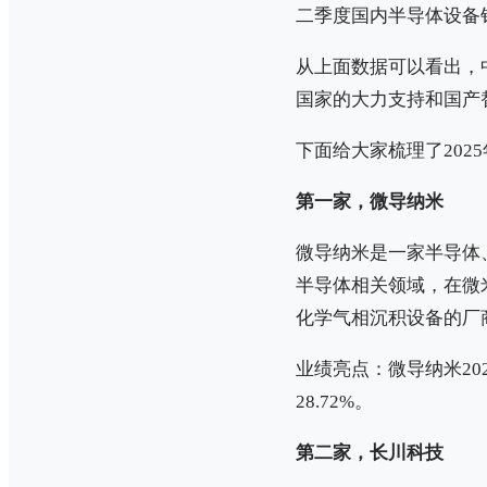
二季度国内半导体设备销
从上面数据可以看出，
国家的大力支持和国产
下面给大家梳理了20
第一家，微导纳米
微导纳米是一家半导体
半导体相关领域，在微
化学气相沉积设备的厂
业绩亮点：微导纳米202
28.72%。
第二家，长川科技