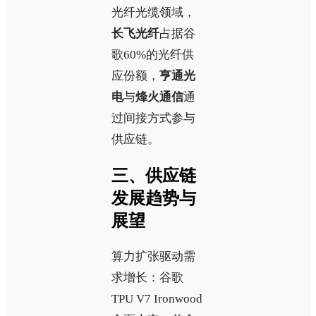
光纤光缆领域，
长飞光纤
占据谷
歌60%的光纤供
应份额，
亨通光
电
与
烽火通信
通
过间接方式参与
供应链。
三、供应链
发展趋势与
展望
算力扩张驱动需
求增长：谷歌
TPU V7 Ironwood