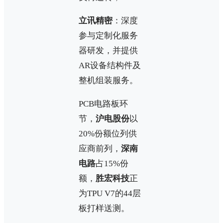
立讯精密
：深度
参与定制化服务
器研发，并提供
AR设备结构件及
整机组装服务。
PCB电路板环
节，
沪电股份
以
20%份额位列供
应商前列，
深南
电路
占15%份
额，
胜宏科技
正
为TPU V7的44层
板打样送测。