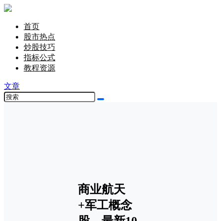
首页
股市热点
炒股技巧
指标公式
教程资源
文章
商业航天
+军工概念
股，最新10