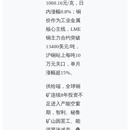
1060.16元/克，日
内涨幅0.8%；铜
价作为工业金属
核心主线，LME
铜主力合约突破
13400美元/吨，
沪铜站上每吨10
万元关口，单月
涨幅超15%。
供给端，全球铜
矿连续8年投资不
足进入产能空窗
期，智利、秘鲁
矿山因罢工、能
源紧张减产，叠