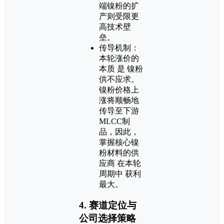
端镍粉的扩
产则受限更
高技术壁
垒。
传导机制：
本轮涨价的
本质 是 镍粉
供不应求。
镍粉价格上
涨将顺畅地
传导至下游
MLCC制
品，因此，
掌握核心镍
粉材料的供
应商 在本轮
周期中 获利
最大。
4. 赛道定位与
公司选择策略