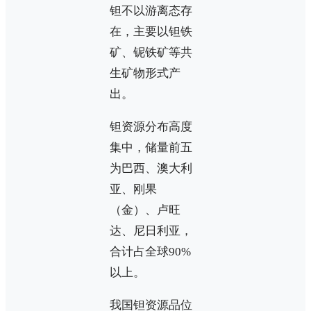
钽不以游离态存
在，主要以钽铁
矿、铌铁矿等共
生矿物形式产
出。
钽资源分布高度
集中，储量前五
为巴西、澳大利
亚、刚果
（金）、卢旺
达、尼日利亚，
合计占全球90%
以上。
我国钽资源品位