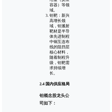
容器）等领
域。
钽靶：新兴
高增长领
域，钽溅射
靶材是半导
体先进制程
中铜互连布
线的阻挡层
核心材料，
随着制程升
级，钽靶需
求持续增
长。
2.4 国内供应格局
钽概念股龙头公
司如下：