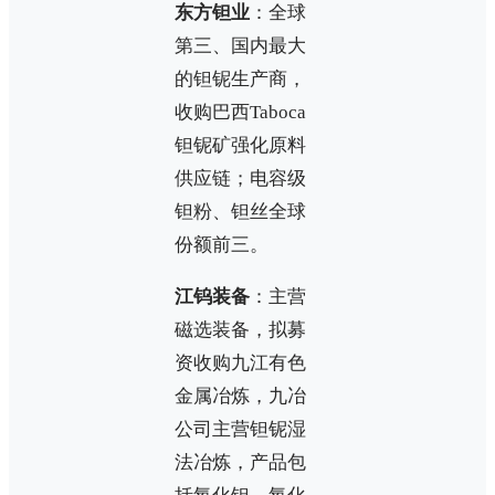
东方钽业
：全球
第三、国内最大
的钽铌生产商，
收购巴西Taboca
钽铌矿强化原料
供应链；电容级
钽粉、钽丝全球
份额前三。
江钨装备
：主营
磁选装备，拟募
资收购九江有色
金属冶炼，九冶
公司主营钽铌湿
法冶炼，产品包