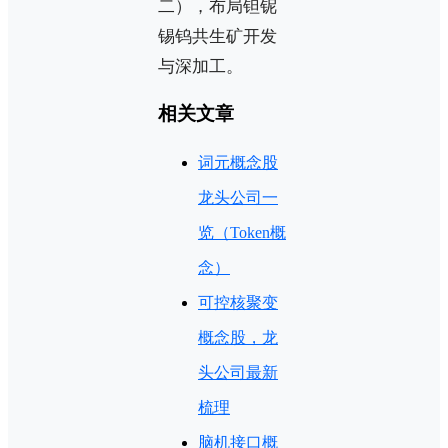
二），布局钽铌
锡钨共生矿开发
与深加工。
相关文章
词元概念股
龙头公司一
览（Token概
念）
可控核聚变
概念股，龙
头公司最新
梳理
脑机接口概