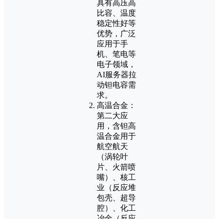
具有高压高
比容、温度
稳定性好等
优势，广泛
应用于手
机、笔电等
电子领域，
AI服务器拉
动钽电容需
求。
高温合金：
第二大应
用，含钽高
温合金用于
航空航天
（涡轮叶
片、火箭喷
嘴）、核工
业（反应堆
包壳、超导
腔）、化工
冶金（反应