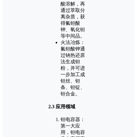
酸溶解，再
通过萃取分
离杂质，获
得氟钽酸
钾、氧化钽
等中间品。
火法冶炼：
氟钽酸钾通
过钠热还原
法生成钽
粉，并可进
一步加工成
钽丝、钽
条、钽锭、
钽合金。
2.3 应用领域
钽电容器：
第一大应
用，钽电容