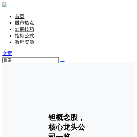
首页
股市热点
炒股技巧
指标公式
教程资源
文章
钽概念股，
核心龙头公
司一览