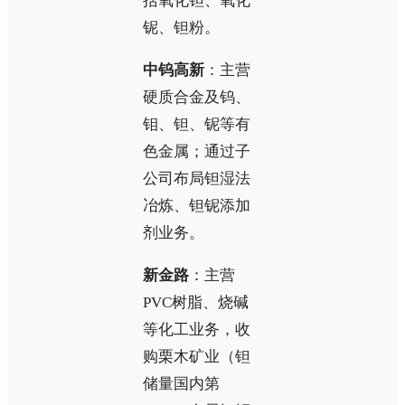
括氧化钽、氧化
铌、钽粉。
中钨高新
：主营
硬质合金及钨、
钼、钽、铌等有
色金属；通过子
公司布局钽湿法
冶炼、钽铌添加
剂业务。
新金路
：主营
PVC树脂、烧碱
等化工业务，收
购栗木矿业（钽
储量国内第