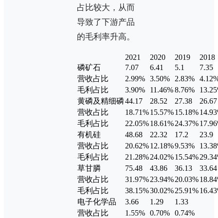
占比较大，从而
导致了下游产品
的毛利率升高。
2021
2020
2019
2018
磷矿石
7.07
6.41
5.1
7.35
营收占比
2.99%
3.50%
2.83%
4.12
毛利占比
3.90%
11.46%
8.76%
13.2
黄磷及精细磷
44.17
28.52
27.38
26.67
营收占比
18.71%
15.57%
15.18%
14.9
毛利占比
22.05%
18.61%
24.37%
17.9
有机硅
48.68
22.32
17.2
23.9
营收占比
20.62%
12.18%
9.53%
13.3
毛利占比
21.28%
24.02%
15.54%
29.3
草甘膦
75.48
43.86
36.13
33.64
营收占比
31.97%
23.94%
20.03%
18.8
毛利占比
38.15%
30.02%
25.91%
16.4
电子化学品
3.66
1.29
1.33
营收占比
1.55%
0.70%
0.74%