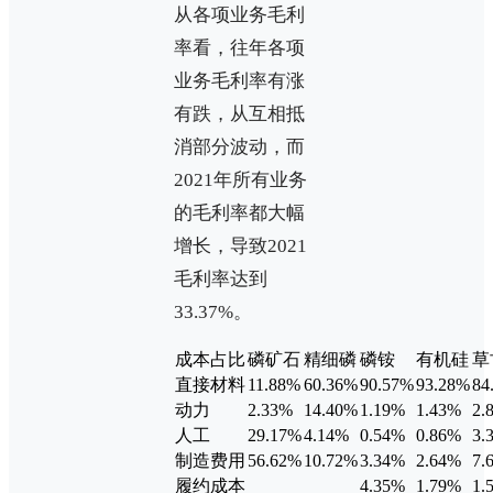
从各项业务毛利
率看，往年各项
业务毛利率有涨
有跌，从互相抵
消部分波动，而
2021年所有业务
的毛利率都大幅
增长，导致2021
毛利率达到
33.37%。
成本占比
磷矿石
精细磷
磷铵
有机硅
草
直接材料
11.88%
60.36%
90.57%
93.28%
84
动力
2.33%
14.40%
1.19%
1.43%
2.
人工
29.17%
4.14%
0.54%
0.86%
3.
制造费用
56.62%
10.72%
3.34%
2.64%
7.
履约成本
4.35%
1.79%
1.