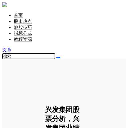
首页
股市热点
炒股技巧
指标公式
教程资源
文章
兴发集团股
票分析，兴
发集团业绩