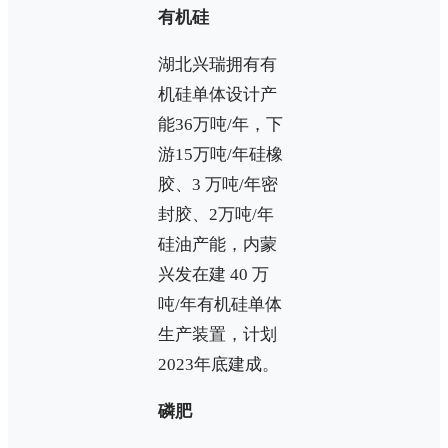
有机硅
湖北兴瑞拥有有
机硅单体设计产
能36万吨/年，下
游15万吨/年硅橡
胶、3 万吨/年密
封胶、2万吨/年
硅油产能，内蒙
兴发在建 40 万
吨/年有机硅单体
生产装置，计划
2023年底建成。
磷肥