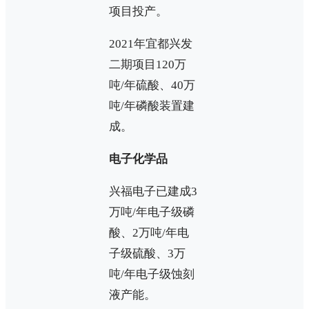
项目投产。
2021年宜都兴发
二期项目120万
吨/年硫酸、40万
吨/年磷酸装置建
成。
电子化学品
兴福电子已建成3
万吨/年电子级磷
酸、2万吨/年电
子级硫酸、3万
吨/年电子级蚀刻
液产能。