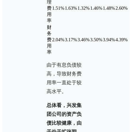
理
费
1.51%
1.63%
1.32%
1.46%
1.48%
2.60%
用
率
财
务
费
2.04%
3.17%
3.46%
3.50%
3.94%
4.39%
用
率
由于有息负债较
高，导致财务费
用率一直处于较
高水平。
总体看，兴发集
团公司的资产负
债比较健康，由
于处于扩张期，