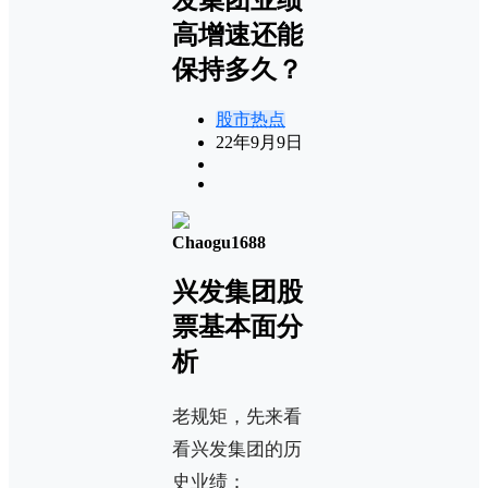
高增速还能
保持多久？
股市热点
22年9月9日
Chaogu1688
兴发集团股
票基本面分
析
老规矩，先来看
看兴发集团的历
史业绩：