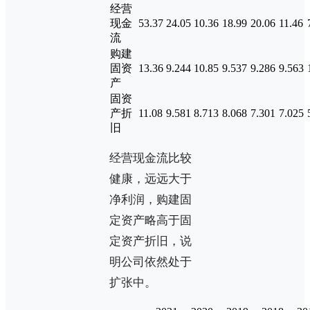
经营
现金
53.37
24.05
10.36
18.99
20.06
11.46
流
购建
固资
13.36
9.244
10.85
9.537
9.286
9.563
产
固资
产折
11.08
9.581
8.713
8.068
7.301
7.025
旧
经营现金流比较
健康，远远大于
净利润，购建固
定资产略高于固
定资产折旧，说
明公司依然处于
扩张中。