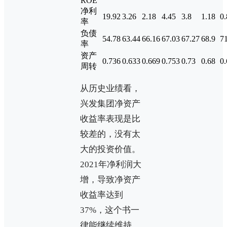
ROE
净利
19.92
3.26
2.18
4.45
3.8
1.18
0.
率
负债
54.78
63.44
66.16
67.03
67.27
68.9
7
率
资产
0.736
0.633
0.669
0.753
0.73
0.68
0
周转
从历史业绩看，
兴发集团净资产
收益率表现是比
较差的，没有太
大的投资价值。
2021年净利润大
增，导致净资产
收益率达到
37%，这个书一
律能继续维持