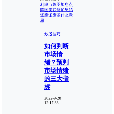
利率点阵图
加息点
阵图
美联储加息
鸽
派
鹰派
鹰派什么意
思
炒股技巧
如何判断
市场情
绪？预判
市场情绪
的三大指
标
2022-9-28
12:17:33