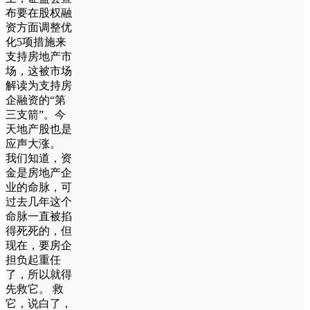
布要在股权融
资方面调整优
化5项措施来
支持房地产市
场，这被市场
解读为支持房
企融资的“第
三支箭”。今
天地产股也是
应声大涨。
我们知道，资
金是房地产企
业的命脉，可
过去几年这个
命脉一直被掐
得死死的，但
现在，要房企
担负起重任
了，所以就得
先救它。 救
它，说白了，