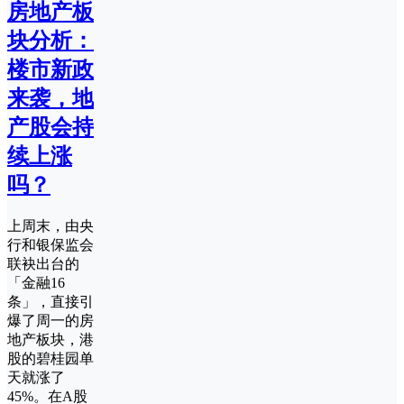
房地产板
块分析：
楼市新政
来袭，地
产股会持
续上涨
吗？
上周末，由央
行和银保监会
联袂出台的
「金融16
条」，直接引
爆了周一的房
地产板块，港
股的碧桂园单
天就涨了
45%。在A股