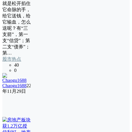
就是松开掐住
它命脉的手，
给它送钱，给
它输血，怎么
送呢？有“三
支箭”，第一
支“信贷”；第
二支“债券”；
第…
股市热点
40
0
Chaogu1688
22
年11月29日