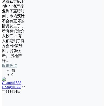
来说在于以下
2点： 地产行
业到了至暗时
刻，市场预计
不会有更坏的
情况发生了，
所有有资金介
入抄底； 有
人预期到了官
方会出z策纾
困，提前伏
击。 房地产
行…
股市热点
48
0
Chaogu1688
22
年11月14日