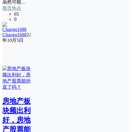
虽然可能…
股市热点
65
0
Chaogu1688
22
年10月5日
房地产板
块频出利
好，房地
产股票能