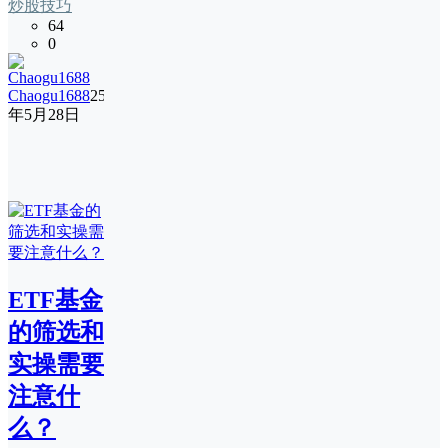
炒股技巧
64
0
Chaogu1688
25
年5月28日
ETF基金
的筛选和
实操需要
注意什
么？