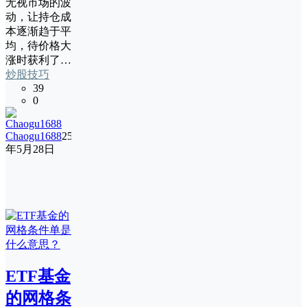
无视市场的波
动，让持仓成
本逐渐趋于平
均，待价格大
涨时获利了…
炒股技巧
39
0
Chaogu1688
25
年5月28日
ETF基金
的网格条