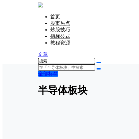
首页
股市热点
炒股技巧
指标公式
教程资源
文章
全部标签
半导体板块