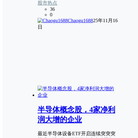
股市热点
36
0
Chaogu1688
25年11月16
日
半导体概念股，4家净利
润大增的企业
最近半导体设备ETF开启连续突突突